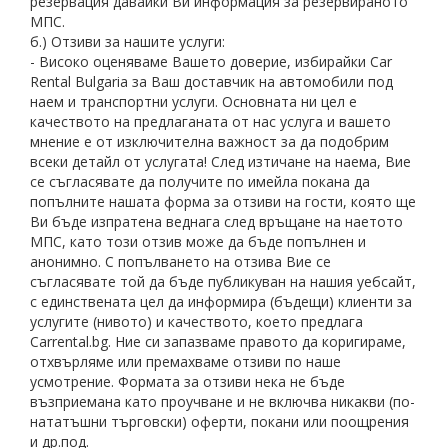
резервация давайки Ви информация за резервираното
МПС.
б.) Отзиви за нашите услуги:
- Високо оценяваме Вашето доверие, избирайки Car
Rental Bulgaria за Ваш доставчик на автомобили под
наем и транспортни услуги. Основната ни цел е
качеството на предлаганата от нас услуга и вашето
мнение е от изключителна важност за да подобрим
всеки детайл от услугата! След изтичане на наема, Вие
се съгласявате да получите по имейла покана да
попълните нашата форма за отзиви на гости, която ще
Ви бъде изпратена веднага след връщане на наетото
МПС, като този отзив може да бъде попълнен и
анонимно. С попълването на отзива Вие се
съгласявате той да бъде публикуван на нашия уебсайт,
с единствената цел да информира (бъдещи) клиенти за
услугите (нивото) и качеството, което предлага
Carrental.bg. Ние си запазваме правото да коригираме,
отхвърляме или премахваме отзиви по наше
усмотрение. Формата за отзиви нека не бъде
възприемана като проучване и не включва никакви (по-
нататъшни търговски) оферти, покани или поощрения
и др.под.