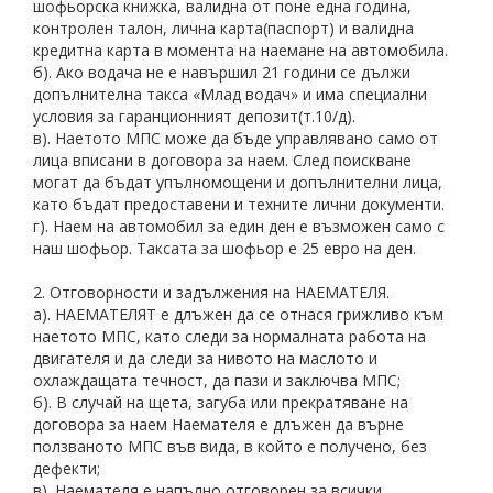
шофьорска книжка, валидна от поне една година,
контролен талон, лична карта(паспорт) и валидна
кредитна карта в момента на наемане на автомобила.
б). Ако водача не е навършил 21 години се дължи
допълнителна такса «Млад водач» и има специални
условия за гаранционният депозит(т.10/д).
в). Наетото МПС може да бъде управлявано само от
лица вписани в договора за наем. След поискване
могат да бъдат упълномощени и допълнителни лица,
като бъдат предоставени и техните лични документи.
г). Наем на автомобил за един ден е възможен само с
наш шофьор. Таксата за шофьор е 25 евро на ден.
2. Отговорности и задължения на НАЕМАТЕЛЯ.
а). НАЕМАТЕЛЯТ е длъжен да се отнася грижливо към
наетото МПС, като следи за нормалната работа на
двигателя и да следи за нивото на маслото и
охлаждащата течност, да пази и заключва МПС;
б). В случай на щета, загуба или прекратяване на
договора за наем Наемателя е длъжен да върне
ползваното МПС във вида, в който е получено, без
дефекти;
в). Наемателя е напълно отговорен за всички