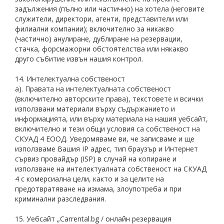
задължения (пълно или частично) на хотела (неговите
служители, директори, агенти, представители или
филиални компании); включително за никакво
(частично) анулиране, дублиране на резервации,
стачка, форсмажорни обстоятелства или някакво
друго събитие извън нашия контрол.
14. Интелектуална собственост
а). Правата на интелектуалната собственост
(включително авторските права), текстовете и всички
използвани материали върху съдържанието и
информацията, или върху материала на нашия уебсайт,
включително и тези общи условия са собственост на
СКУАД 4 ЕООД. Уведомяваме ви, че записваме и ще
използваме Вашия IP адрес, тип браузър и Интернет
сървиз провайдър (ISP) в случай на копиране и
използване на интелектуалната собственост на СКУАД
4 с комерсиална цели, както и за целите на
предотвратяване на измама, злоупотреба и при
криминални разследвания.
15. Уебсайт „Carrental.bg / онлайн резервация