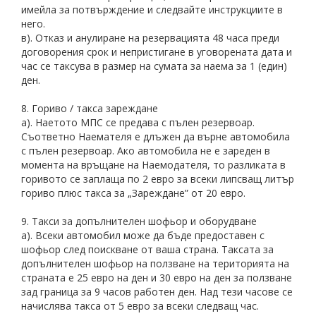
имейла за потвърждение и следвайте инструкциите в
него.
в). Отказ и анулиране на резервацията 48 часа преди
договорения срок и непристигане в уговорената дата и
час се таксува в размер на сумата за наема за 1 (един)
ден.
8. Гориво / такса зареждане
а). Наетото МПС се предава с пълен резервоар.
Съответно Наемателя е длъжен да върне автомобила
с пълен резервоар. Ако автомобила не е зареден в
момента на връщане на Наемодателя, то разликата в
горивото се заплаща по 2 евро за всеки липсващ литър
гориво плюс такса за „Зареждане” от 20 евро.
9. Такси за допълнителен шофьор и оборудване
а). Всеки автомобил може да бъде предоставен с
шофьор след поискване от ваша страна. Таксата за
допълнителен шофьор на ползване на територията на
страната е 25 евро на ден и 30 евро на ден за ползване
зад граница за 9 часов работен ден. Над тези часове се
начислява такса от 5 евро за всеки следващ час.