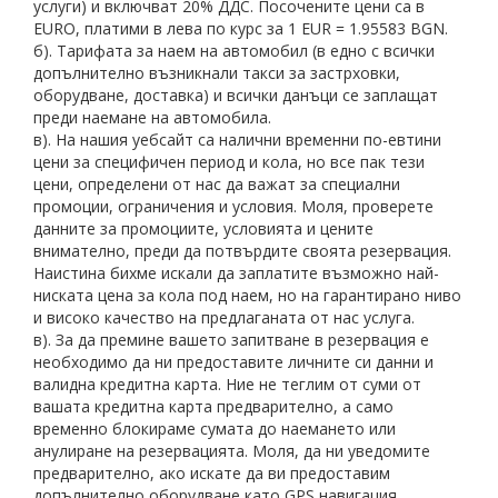
услуги) и включват 20% ДДС. Посочените цени са в
EURO, платими в лева по курс за 1 EUR = 1.95583 BGN.
б). Тарифата за наем на автомобил (в едно с всички
допълнително възникнали такси за застрховки,
оборудване, доставка) и всички данъци се заплащат
преди наемане на автомобила.
в). На нашия уебсайт са налични временни по-евтини
цени за специфичен период и кола, но все пак тези
цени, определени от нас да важат за специални
промоции, ограничения и условия. Моля, проверете
данните за промоциите, условията и цените
внимателно, преди да потвърдите своята резервация.
Наистина бихме искали да заплатите възможно най-
ниската цена за кола под наем, но на гарантирано ниво
и високо качество на предлаганата от нас услуга.
в). За да премине вашето запитване в резервация е
необходимо да ни предоставите личните си данни и
валидна кредитна карта. Ние не теглим от суми от
вашата кредитна карта предварително, а само
временно блокираме сумата до наемането или
анулиране на резервацията. Моля, да ни уведомите
предварително, ако искате да ви предоставим
допълнително оборудване като GPS навигация,