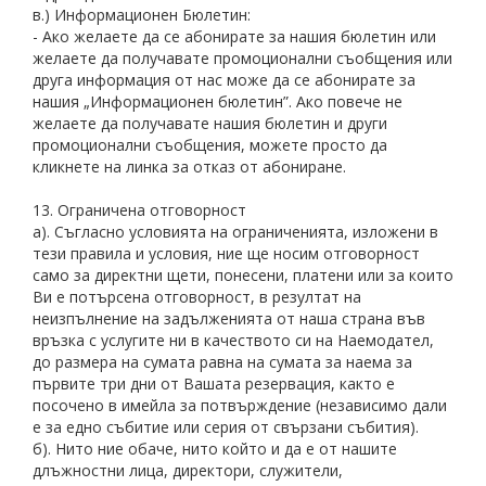
в.) Информационен Бюлетин:
- Ако желаете да се абонирате за нашия бюлетин или
желаете да получавате промоционални съобщения или
друга информация от нас може да се абонирате за
нашия „Информационен бюлетин”. Ако повече не
желаете да получавате нашия бюлетин и други
промоционални съобщения, можете просто да
кликнете на линка за отказ от абониране.
13. Ограничена отговорност
а). Съгласно условията на ограниченията, изложени в
тези правила и условия, ние ще носим отговорност
само за директни щети, понесени, платени или за които
Ви е потърсена отговорност, в резултат на
неизпълнение на задълженията от наша страна във
връзка с услугите ни в качеството си на Наемодател,
до размера на сумата равна на сумата за наема за
първите три дни от Вашата резервация, както е
посочено в имейла за потвърждение (независимо дали
е за едно събитие или серия от свързани събития).
б). Нито ние обаче, нито който и да е от нашите
длъжностни лица, директори, служители,