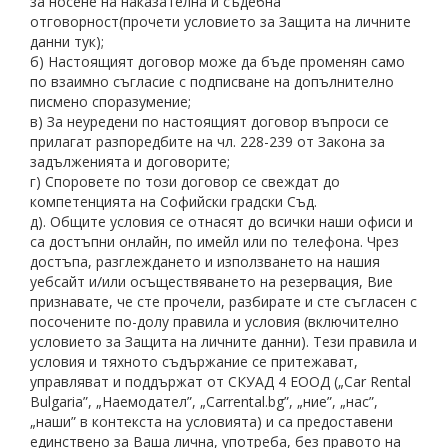
за носене на наказателна и съдебна
отговорност(прочети условието за Защита на личните
данни тук);
б) Настоящият договор може да бъде променян само
по взаимно съгласие с подписване на допълнително
писмено споразумение;
в) За неуредени по настоящият договор въпроси се
прилагат разпоредбите на чл. 228-239 от Закона за
задълженията и договорите;
г) Споровете по този договор се свеждат до
компетенцията на Софийски градски Съд.
д). Общите условия се отнасят до всички наши офиси и
са достъпни онлайн, по имейл или по телефона. Чрез
достъпа, разглеждането и използването на нашия
уебсайт и/или осъществяването на резервация, Вие
признавате, че сте прочели, разбирате и сте съгласен с
посочените по-долу правила и условия (включително
условието за Защита на личните данни). Тези правила и
условия и тяхното съдържание се притежават,
управляват и поддържат от СКУАД 4 ЕООД („Car Rental
Bulgaria”, „Наемодател”, „Carrental.bg”, „ние”, „нас”,
„наши” в контекста на условията) и са предоставени
единствено за Ваша лична, употреба, без правото на