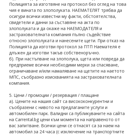
Полицията за изготвяне на протокол без оглед на това
чия е вината по злополуката. НАЕМАТЕЛЯТ трябва да
осигури всички известни му факти, обстоятелства,
свидетели и данни за съставяне на акта по
злополуката и да окаже на НАЕМОДАТЕЛЯ и
застрахователната компания пълно съдействие
относно злополуката и нанесените щети. При отказ на
Полицията да изготви протокол за ПТП Наемателя е
длъжен да изготви такъв собственоръчно.
б). При настъпване на злополука, щета или повреда да
предприеме всички необходими мерки за спасяване,
ограничаване и/или намаляване на щетите на наетото
МПС, съобразно изискванията на застрахователната
компания.
5. Цени / промоции / резервация / плащане
а). Цените на нашия сайт са висококонкурентни и
съобразени с нивото на предлаганите услуги и
автомобилен парк. Валидни са публикуваните на сайта
на Carrental.bg цени към момента на направеното от
вас запитване. Всички цени се отнасят са за наем на
автомобил за 24 часа (с изключение на транспортните