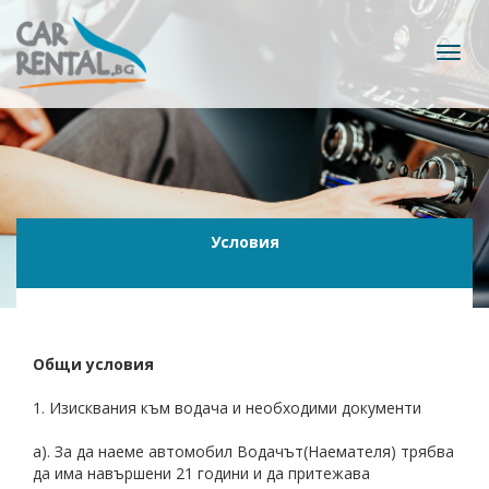
Toggl
navig
Условия
Общи условия
1. Изисквания към водача и необходими документи
а). За да наеме автомобил Водачът(Наемателя) трябва
да има навършени 21 години и да притежава