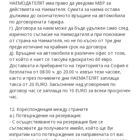
НАЕМОДАТЕЛЯТ има право да уведоми МВР за
действията на Наемателя. Сумата за наема остава
дължима до окончателното връщане на автомобила
по договорената тарифа.
г). Договора за наем може да бъде удължен само след
изричното съгласие на Наемодателя и при поискване
от страна на Наемателя, но не по-късно от три дни
преди изтичане на крайния срок на договора.
д). Връщане на автомобила в различен офис от този,
от който е нает се таксува еднократно 60 евро.
Доставката и прибирането на територията на София е
безплатна от 08.00 ч. до 20.00 ч. извън тези часове,
както и през почивните дни НАЕМАТЕЛЯТ заплаща
такса от 20 EURO. Закъснение над уговорения по
договор час се заплаща по 10 EURO за всеки просрочен
час.
12. Кореспонденция между страните
а.) Потвърждение на резервация:
- С осъществяването на резервация Вие се
съгласявате да получавате имейл, който ще Ви
изпратим като потвърждение за направената от вас