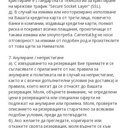
криптиране е стандартната технология за криптиране
на мрежови трафик "Secure Socket Layer" (SSL).
д). В случай на измама или неоторизирано използване
на Вашата кредитна карта от трети лица, повечето
банки и компании, издаващи кредитни карти, поемат
риска и покриват всички плащания, произтичащи от
такава измама или злоупотреба. Carrental.bg не носи
отговорност за измами от подобен род и произтеклите
от това щети за Наемателя.
7. Анулиране / непристигане
а). С извършването на резервация Вие приемате и се
съгласявате с прилаганите от нас правила за
анулиране и политиката ни в случай на непристигане,
както и с всички допълнителни условия (на доставка) и
правила, които могат да се отнасят до Вашата
резервация. Моля, обърнете внимание, че определени
цени в резервацията или специални оферти не
подлежат на анулиране или промяна. Моля, проверете
описанието на резервацията старателно за всякакви
подобни условия, преди да потвърдите.
б). Ако желаете да прегледате, коригирате или
откажете своята резервация, моля върнете се към