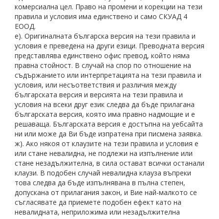
комерсиална цел. Право на промени и корекции на тези
правила и условия има единствено и само СКУАД 4
ЕООД.
е). Оригиналната българска версия на тези правила и
условия е преведена на други езици. Преводната версия
представлява единствено офис превод, който няма
правна стойност. В случай на спор по отношение на
съдържанието или интерпретацията на тези правила и
условия, или несъответствия и различия между
българската версия и версията на тези правила и
условия на всеки друг език следва да бъде прилагана
българската версия, която има правно надмощие и е
решаваща. Българската версия е достъпна на уебсайта
ни или може да Ви бъде изпратена при писмена заявка.
ж). Ако някоя от клаузите на тези правила и условия е
или стане невалидна, не подлежи на изпълнение или
стане незадължителна, в сила остават всички останали
клаузи. В подобен случай невалидна клауза въпреки
това следва да бъде изпълнявана в пълна степен,
допускана от прилагания закон, и Вие най-малкото се
съгласявате да приемете подобен ефект като на
невалидната, неприложима или незадължителна