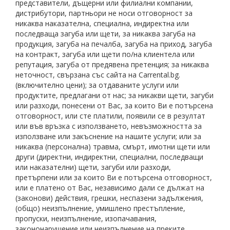
представители, дъщерни или филиални компании,
дистрибутори, партньори не носи отговорност за
никаква наказателна, специална, индиректна или
последваща загуба или щети, за никаква загуба на
продукция, загуба на печалба, загуба на приход, загуба
на контракт, загуба или щети по/на клиентела или
репутация, загуба от предявена претенция; за никаква
неточност, свързана със сайта на Carrental.bg.
(включително цени); за отдаваните услуги или
продуктите, предлагани от нас; за никакви щети, загуби
или разходи, понесени от Вас, за които Ви е потърсена
отговорност, или сте платили, появили се в резултат
или във връзка с използването, невъзможността за
използване или закъснение на нашите услуги; или за
никаква (персонална) травма, смърт, имотни щети или
други (директни, индиректни, специални, последващи
или наказателни) щети, загуби или разходи,
претърпени или за които Ви е потърсена отговорност,
или е платено от Вас, независимо дали се дължат на
(законови) действия, грешки, неспазени задължения,
(общо) неизпълнение, умишлено престъпление,
пропуски, неизпълнение, изопачавания,
закононарушение или неизпълнение на преките