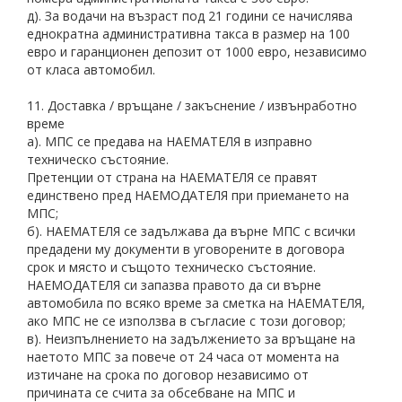
д). За водачи на възраст под 21 години се начислява
еднократна административна такса в размер на 100
евро и гаранционен депозит от 1000 евро, независимо
от класа автомобил.
11. Доставка / връщане / закъснение / извънработно
време
а). МПС се предава на НАЕМАТЕЛЯ в изправно
техническо състояние.
Претенции от страна на НАЕМАТЕЛЯ се правят
единствено пред НАЕМОДАТЕЛЯ при приемането на
МПС;
б). НАЕМАТЕЛЯ се задължава да върне МПС с всички
предадени му документи в уговорените в договора
срок и място и същото техническо състояние.
НАЕМОДАТЕЛЯ си запазва правото да си върне
автомобила по всяко време за сметка на НАЕМАТЕЛЯ,
ако МПС не се използва в съгласие с този договор;
в). Неизпълнението на задължението за връщане на
наетото МПС за повече от 24 часа от момента на
изтичане на срока по договор независимо от
причината се счита за обсебване на МПС и