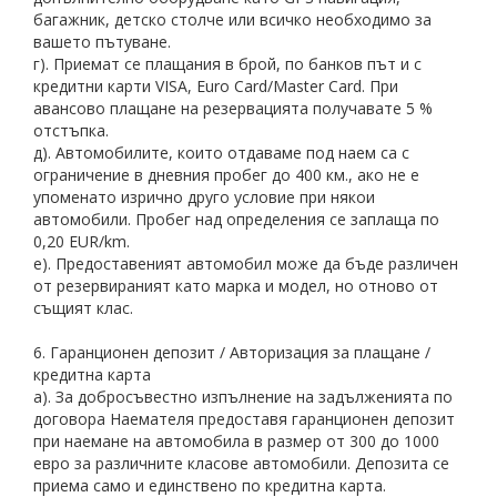
багажник, детско столче или всичко необходимо за
вашето пътуване.
г). Приемат се плащания в брой, по банков път и с
кредитни карти VISA, Euro Card/Master Card. При
авансово плащане на резервацията получавате 5 %
отстъпка.
д). Автомобилите, които отдаваме под наем са с
ограничение в дневния пробег до 400 км., ако не е
упоменато изрично друго условие при някои
автомобили. Пробег над определения се заплаща по
0,20 EUR/km.
е). Предоставеният автомобил може да бъде различен
от резервираният като марка и модел, но отново от
същият клас.
6. Гаранционен депозит / Авторизация за плащане /
кредитна карта
а). За добросъвестно изпълнение на задълженията по
договора Наемателя предоставя гаранционен депозит
при наемане на автомобила в размер от 300 до 1000
евро за различните класове автомобили. Депозита се
приема само и единствено по кредитна карта.