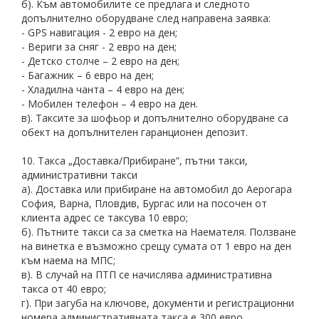
б). Към автомобилите се предлага и следното
допълнително оборудване след направена заявка:
- GPS навигация - 2 евро на ден;
- Вериги за сняг - 2 евро на ден;
- Детско столче – 2 евро на ден;
- Багажник – 6 евро на ден;
- Хладилна чанта – 4 евро на ден;
- Мобилен телефон – 4 евро на ден.
в). Таксите за шофьор и допълнително оборудване са
обект на допълнителен гаранционен депозит.
10. Такса „Доставка/Прибиране”, пътни такси,
административни такси
а). Доставка или прибиране на автомобил до Аерогара
София, Варна, Пловдив, Бургас или на посочен от
клиента адрес се таксува 10 евро;
б). Пътните такси са за сметка на Наемателя. Ползване
на винетка е възможно срещу сумата от 1 евро на ден
към наема на МПС;
в). В случай на ПТП се начислява административна
такса от 40 евро;
г). При загуба на ключове, документи и регистрационни
номера административната такса е 300 евро.