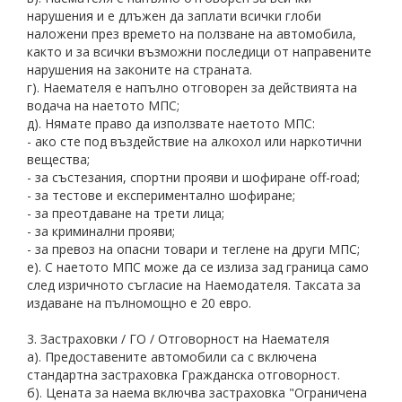
нарушения и е длъжен да заплати всички глоби
наложени през времето на ползване на автомобила,
както и за всички възможни последици от направените
нарушения на законите на страната.
г). Наемателя е напълно отговорен за действията на
водача на наетото МПС;
д). Нямате право да използвате наетото МПС:
- ако сте под въздействие на алкохол или наркотични
вещества;
- за състезания, спортни прояви и шофиране off-road;
- за тестове и експериментално шофиране;
- за преотдаване на трети лица;
- за криминални прояви;
- за превоз на опасни товари и теглене на други МПС;
е). С наетото МПС може да се излиза зад граница само
след изричното съгласие на Наемодателя. Таксата за
издаване на пълномощно е 20 евро.
3. Застраховки / ГО / Отговорност на Наемателя
а). Предоставените автомобили са с включена
стандартна застраховка Гражданска отговорност.
б). Цената за наема включва застраховка "Ограничена