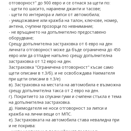
отговорност" до 900 евро и се отнася за щети по:
- щети по шасито, наранени джанти и тасове;
- щети по интериора и липси от автомобила;
- унищожаване или кражба на талон, ключове, номер,
антена, счупени прозорци по невнимание;
- не връщането на допълнително предоставено
оборудване;
Срещу допълнителна застраховка от 6 евро на ден
личната отговорност може да бъде ограничена до 450
евро или да отпадне напълно срещу допълнителна
застраховка от 12 евро на ден.
Застраховка "Ограничена отговорност" късае само
щети описани в т.3/б). и не освобождава Наемателя
при щети описани в т.3/е)
в). Застраховка на местата на автомобила е възможна
срещу допълнителна такса от 2 евро на ден.
г). Покритието за спукани гуми и счипени стъкла е тема
на допълнителна застраховка.
д). Наемодателя не носи отговорност за липси и
кражба на лични вещи от МПС.
е). Застраховката на автомобила става невалидна при
и не покрива: