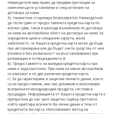
Наемодателя има право да предяви претенции за
нанесени щети установени и след изтичане на
договора за наем;
б). Наемателя оторизира безвъзвратно Наемодателя
да тегли суми от предоставената кредитна карта по
всички суми, такси и разходи възникнали по договора
за наем на автомобила обект на договора за наем. За
определени цени и специални оферти, моля,
забележете, че Вашата кредитна карта може да бъде
пре-авторизирана или да бъдат снети средства от нея
(понякога без възможност за възстановяване) при
резервация и потвърждението й.
в). Предоставянето на валидна кредитна карта при
наем е задължително. При наем на някои автомобили
се изискват и по две различни кредитни карти.
г). За да гарантираме и защитим личните данни, които
са ни предоставени, ние сме добавили и използваме
всепризнати международни продукти, системи и
процедури. Информацията от Вашата кредитна карта е
препратена до нас чрез защитен сървър протокол,
който криптира всичките Ви лични данни и тези от
кредитната Ви карта. Използваният метод на