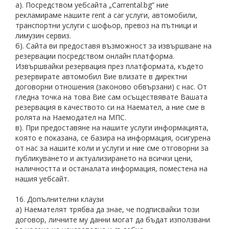
а). Посредством уебсайта „Carrental.bg” ние
рекламираме нашите rent a car услуги, автомобили,
транспортни услуги с шофьор, превоз на пътници и
лимузин сервиз.
б). Сайта ви предоставя възможност за извършване на
резервации посредством онлайн платформа.
Извършвайки резервация през платформата, където
резервирате автомобил Вие влизате в директни
договорни отношения (законово обвързани) с нас. От
гледна точка на това Вие сам осъществявате Вашата
резервация в качеството си на Наемател, а ние сме в
ролята на Наемодател на МПС.
в). При предоставяне на нашите услуги информацията,
която е показана, се базира на информация, осигурена
от нас за нашите коли и услуги и ние сме отговорни за
публикуването и актуализирането на всички цени,
наличността и останалата информация, поместена на
нашия уебсайт.
16. Допълнителни клаузи
а) Наемателят трябва да знае, че подписвайки този
договор, личните му данни могат да бъдат използвани