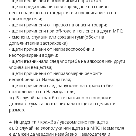
- щети неописани в полицейският протокол;
- щети предизвикани след зареждане на гориво
неотговарящо на стандартите и предписанието на
производителя;
- щети причинени от превоз на опасни товари;
- щети причинени при off-road и теглене на други МПС;
- сменени, спукани или срязани гуми(обект на
допълнителна застраховка);
- щети причинени от неправоспособни и
неоторизирани водачи;
- щети възникнали след употреба на алкохол или други
упойващи вещества;
- щети причинени от неправомерни ремонти
неодобрени от Наемодателя;
- щети причинени след напускане на страната без
позволението на Наемодателя;
ж). В случай на кражба сте напълно отговорни и
дължите сумата по възникналата щета в целият и
размер.
4. Инциденти / кражба / уведомление при щета.
а). В случай на злополука или щета на МПС Наемателя
е длъжен да уведоми незабавно Наемодателя и